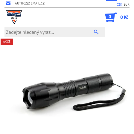
AUTUCZ@EMAIL.CZ
CZK
EUR
0
0 Kč
AKCE