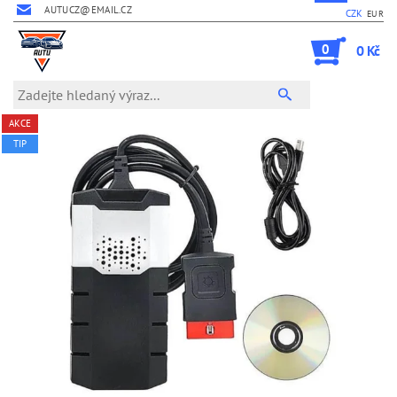
AUTUCZ@EMAIL.CZ
CZK
EUR
0
0 Kč
AKCE
TIP