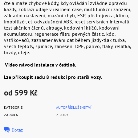
čte a maže chybové kódy, kdy ovládání zvládne opravdu
každý, zobrazí údaje v reálném čase, multifunkční zařízení,
základní nastavení, mazání chyb, ESP, přístrojovka, klima,
imobilizér, el. odvzdušnění ABS, reset servisních intervalů,
test akčních členů, airbagy, kodování klíčů, kodovani
akumulatoru, regenerace filtru pevných částic, kód.
vstřikovačů, zaznamenávání dat během jízdy-tlak turba,
všech teploty, spínače, zanesení DPF, palivo, tlaky, relátka,
brzdy, oleje.
Video návod instalace v češtině.
Lze přikoupit sadu 8 redukcí pro starší vozy.
od 599 Kč
KATEGORIE
AUTOPŘÍSLUŠENSTVÍ
ZÁRUKA
2 ROKY
Dotaz