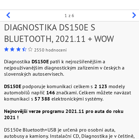
1
z 6
DIAGNOSTIKA DS150E S
BLUETOOTH, 2021.11 + WOW
2550 hodnocení
Diagnostika
DS150E
patří k nejrozšířenějším a
nejpoužívanějším diagnostickým zařízením v českých a
slovenských autoservisech.
DS150E
podporuje komunikaci celkem s
2 123
modely
automobilů napříč
146
značkami. Celkem můžete navázat
komunikaci s
57 388
elektronickými systémy.
Nejnovější verze programu 2021.11 pro auta do roku
2021 !
DS150e Bluetooth+USB je určená pro osobní auta,
autobusy a kamiony. Instalační CD, Diagnostika je v češtině,