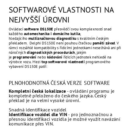
SOFTWAROVÉ VLASTNOSTI NA
NEJVYŠŠÍ ÚROVNI
Ovládací
software DS150E
přesvědčí svou komplexností snad
každého
automechanika i domácího kutila
,
hledajícího
multiznačkovou diagnostiku
s kvalitním českým
překladem. Delphi DS150E není pouhou čtečkou
pamětí závad
. V
rámci rozsáhlé kompatibility s řídicími jednotkami neselhává ani při
náročných
diagnostických procedurách
, jakým
je
programování
nebo
kódování
řídicích jednotek nehledě na
výrobce vozu. Mezi
top softwarové vlastnosti
programového
vybavení DS150E patří:
PLNOHODNOTNÁ ČESKÁ VERZE SOFTWARE
Kompletní česká lokalizace
- ovládání programu je
kompletně přeloženo do českého jazyka. Český
překlad je na velmi vysoké úrovni.
Snadná identifikace vozidel
Identifikace vozidel dle VIN
- pro jednoznačnou a
přesnou identifikaci vozidla je možné využít navázání
komunikace přes VIN.