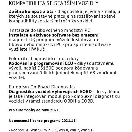
KOMPATIBILITA SE STARŠÍMI VOZIDLY
Zpětná kompatibilita
- diagnostika je jedna z mála, u
kterých se soustavně pracuje na rozšiřování zpětné
kompatibility se staršími ročníky vozidel.
Instalace do libovolného množství PC
Instalace a aktivace software bez omezení
-
diagnostický program můžete instalovat do
libovolného množství PC - pro spuštění software
využijete HW klíč.
Pokročilé diagnostické procedury
Kódování a programování ECU
- díky soustavnému
vývoji, nabízí DS150E podporu kódování a
programování řídicích jednotek napříč 68 značkami
vozidel.
European On Board Diagnostics
Diagnostika vozidel vyhovujících EOBD
- do systému
je také integrován modul pro komplexní diagnostiku
vozidel v rámci standardu OBDII a EOBD.
Pro automobily do roku 2021.
Neomezená licence programu 2021.11 !
- Podporuje (Win 10, Win 8.1, Win 8, Win 7, Win 11)