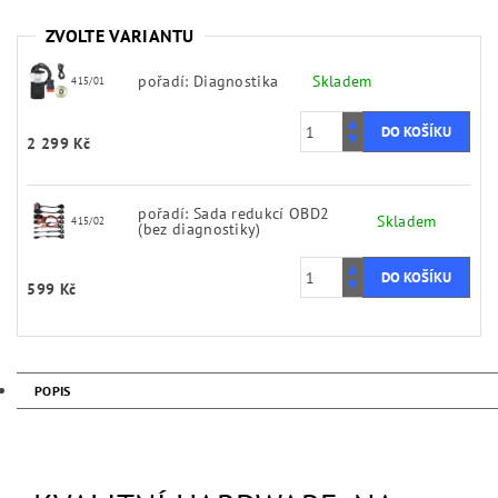
ZVOLTE VARIANTU
pořadí: Diagnostika
Skladem
415/01
2 299 Kč
pořadí: Sada redukcí OBD2
Skladem
415/02
(bez diagnostiky)
599 Kč
POPIS