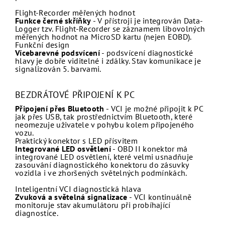
Flight-Recorder měřených hodnot
Funkce černé skříňky
- V přístroji je integrován Data-
Logger tzv. Flight-Recorder se záznamem libovolných
měřených hodnot na MicroSD kartu (nejen EOBD).
Funkční design
Vícebarevné podsvícení
- podsvícení diagnostické
hlavy je dobře viditelné i zdálky. Stav komunikace je
signalizován 5. barvami.
BEZDRÁTOVÉ PŘIPOJENÍ K PC
Připojení přes Bluetooth
- VCI je možné připojit k PC
jak přes USB, tak prostřednictvím Bluetooth, které
neomezuje uživatele v pohybu kolem připojeného
vozu.
Praktický konektor s LED přísvitem
Integrované LED osvětlení
- OBD II konektor má
integrované LED osvětlení, které velmi usnadňuje
zasouvání diagnostického konektoru do zásuvky
vozidla i ve zhoršených světelných podmínkách.
Inteligentní VCI diagnostická hlava
Zvuková a světelná signalizace
- VCI kontinuálně
monitoruje stav akumulátoru při probíhající
diagnostice.