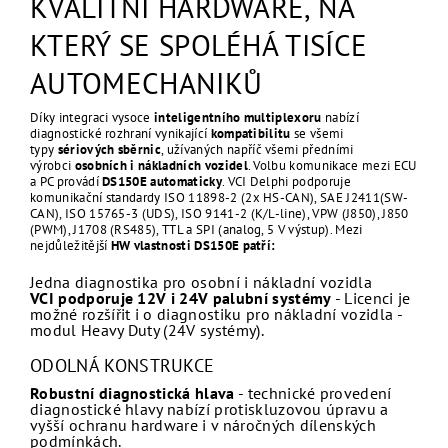
KVALITNÍ HARDWARE, NA
KTERÝ SE SPOLÉHÁ TISÍCE
AUTOMECHANIKŮ
Díky integraci vysoce
inteligentního multiplexoru
nabízí
diagnostické rozhraní vynikající
kompatibilitu
se všemi
typy
sériových sběrnic
, užívaných napříč všemi předními
výrobci
osobních i nákladních vozidel
. Volbu komunikace mezi ECU
a PC provádí
DS150E automaticky
. VCI Delphi podporuje
komunikační standardy ISO 11898-2 (2x HS-CAN), SAE J2411(SW-
CAN), ISO 15765-3 (UDS), ISO 9141-2 (K/L-line), VPW (J850), J850
(PWM), J1708 (RS485), TTL a SPI (analog, 5 V výstup). Mezi
nejdůležitější
HW vlastnosti DS150E patří:
Jedna diagnostika pro osobní i nákladní vozidla
VCI podporuje 12V i 24V palubní systémy
- Licenci je
možné rozšířit i o diagnostiku pro nákladní vozidla -
modul Heavy Duty (24V systémy).
ODOLNÁ KONSTRUKCE
Robustní diagnostická hlava
- technické provedení
diagnostické hlavy nabízí protiskluzovou úpravu a
vyšší ochranu hardware i v náročných dílenských
podmínkách.