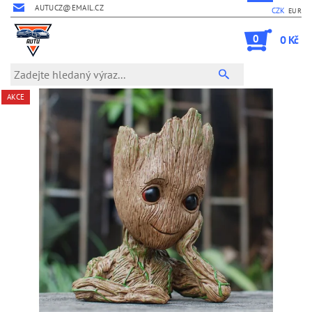
AUTUCZ@EMAIL.CZ
CZK
EUR
0
0 Kč
AKCE