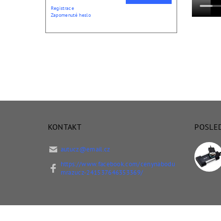
Registrace
Zapomenuté heslo
KONTAKT
POSLE
autucz
@
email.cz
https://www.facebook.com/cenynabodu
mrazucz-241537646353369/