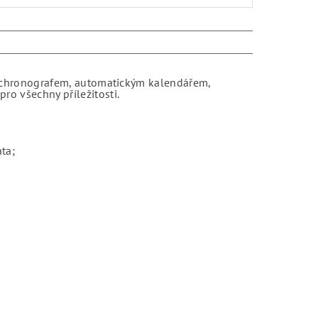
 S chronografem, automatickým kalendářem,
ro všechny příležitosti.
ta;