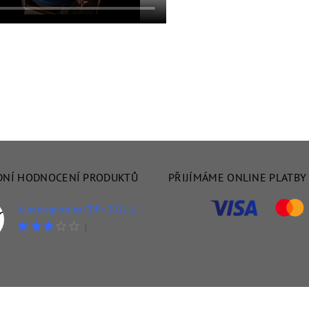
DNÍ HODNOCENÍ PRODUKTŮ
PŘIJÍMÁME ONLINE PLATBY
Autodiagnostika CDP+ 2021.11 pro osobní i nákladní vozidla + WOW
|