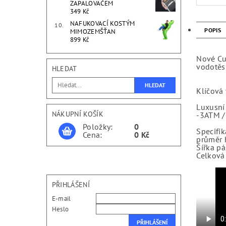
ZAPALOVAČEM
349 Kč
NAFUKOVACÍ KOSTÝM
POPIS
MIMOZEMŠŤAN
899 Kč
Nové Cur
vodotěsn
HLEDAT
Klíčová 
Luxusní 
NÁKUPNÍ KOŠÍK
-3ATM /
Položky:
0
Specifik
Cena:
0 Kč
průměr 
Šířka pá
Celková 
PŘIHLÁŠENÍ
E-mail
Heslo