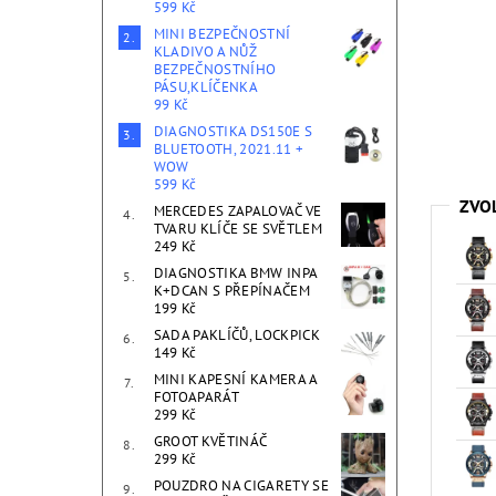
599 Kč
MINI BEZPEČNOSTNÍ
KLADIVO A NŮŽ
BEZPEČNOSTNÍHO
PÁSU,KLÍČENKA
99 Kč
DIAGNOSTIKA DS150E S
BLUETOOTH, 2021.11 +
WOW
599 Kč
ZVO
MERCEDES ZAPALOVAČ VE
TVARU KLÍČE SE SVĚTLEM
249 Kč
DIAGNOSTIKA BMW INPA
K+DCAN S PŘEPÍNAČEM
199 Kč
SADA PAKLÍČŮ, LOCKPICK
149 Kč
MINI KAPESNÍ KAMERA A
FOTOAPARÁT
299 Kč
GROOT KVĚTINÁČ
299 Kč
POUZDRO NA CIGARETY SE