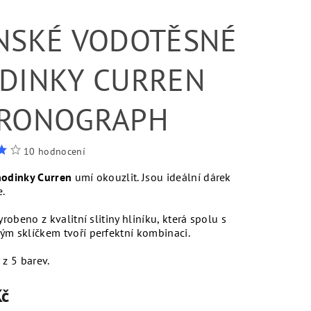
NSKÉ VODOTĚSNÉ
DINKY CURREN
RONOGRAPH
10 hodnocení
hodinky Curren
umí okouzlit. Jsou ideální dárek
.
yrobeno z kvalitní slitiny hliníku, která spolu s
m sklíčkem tvoří perfektní kombinaci.
 z 5 barev.
Kč