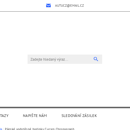
AUTUCZ@EMAIL.CZ
OTAZY
NAPIŠTE NÁM
SLEDOVÁNÍ ZÁSILEK
da
Pánské vodotěsné hodinky Curren Chronograph