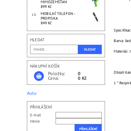
MIMOZEMŠŤAN
899 Kč
MOBILNÍ TELEFON -
PROPISKA
849 Kč
Specifikac
HLEDAT
Barva: še
Materiál: 
NÁKUPNÍ KOŠÍK
Obsah bal
Položky:
0
Cena:
0 Kč
1 * Respi
Autu
PŘIHLÁŠENÍ
E-mail
Heslo