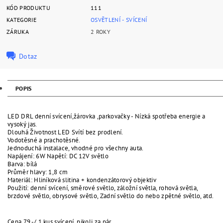
KÓD PRODUKTU
111
KATEGORIE
OSVĚTLENÍ - SVÍCENÍ
ZÁRUKA
2 ROKY
Dotaz
POPIS
LED DRL denní svícení,žárovka ,parkovačky - Nízká spotřeba energie a
vysoký jas.
Dlouhá Životnost LED Svítí bez prodlení.
Vodotěsné a prachotěsné.
Jednoduchá instalace, vhodné pro všechny auta.
Napájení: 6W Napětí: DC 12V světlo
Barva: bílá
Průměr hlavy: 1,8 cm
Materiál: Hliníková slitina + kondenzátorový objektiv
Použití: denní svícení, směrové světlo, záložní světla, rohová světla,
brzdové světlo, obrysové světlo, Zadní světlo do nebo zpětné světlo, atd.
Cena 79,-/ 1 kus svícení, nikoli za pár.