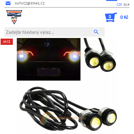
AUTUCZ@EMAIL.CZ
CZK
EUR
0
0 Kč
AKCE