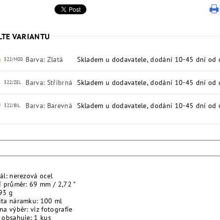
LTE VARIANTU
Barva: Zlatá
Skladem u dodavatele, dodání 10-45 dní od 
322/MOD
Barva: Stříbrná
Skladem u dodavatele, dodání 10-45 dní od 
322/ZEL
Barva: Barevná
Skladem u dodavatele, dodání 10-45 dní od 
322/BIL
ál: nerezová ocel
í průměr: 69 mm / 2,72 "
93 g
ita náramku: 100 ml
na výběr: viz fotografie
 obsahuje: 1 kus