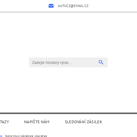
AUTUCZ@EMAIL.CZ
OTAZY
NAPIŠTE NÁM
SLEDOVÁNÍ ZÁSILEK
da
Nerezový náramek placatka