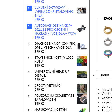
599 Kč
LUXUSNÍ DOTYKOVÝ
VYPÍNAČ Z KŘIŠŤÁLOVÉHO
SKLA
ZVO
499 Kč
AUTODIAGNOSTIKA CDP+
2021.11 PRO OSOBNÍ I
NÁKLADNÍ VOZIDLA + WOW
599 Kč
DIAGNOSTIKA OP-COM PRO
OPEL, VŠECHNA VOZIDLA
999 Kč
STAVEBNICE KOSTKY 1000
KUSŮ
349 Kč
UNIVERZÁLNÍ HEAD UP
POPIS
DISPLEJ
799 Kč
GROOT KVĚTINÁČ
Materi
299 Kč
Vnitřn
POUZDRO NA CIGARETY SE
Váha: 
ZAPALOVAČEM
Kapac
349 Kč
Barva 
NAFUKOVACÍ KOSTÝM
Balení