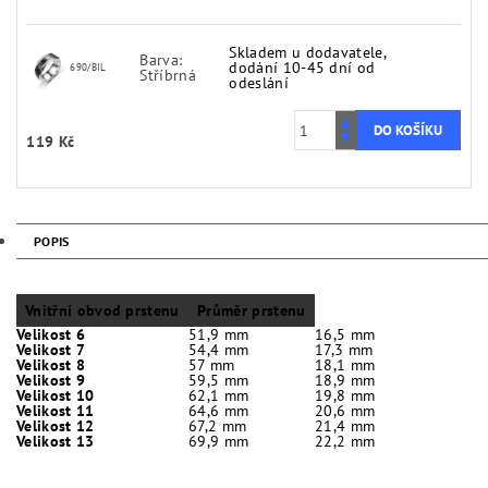
Skladem u dodavatele,
Barva:
dodání 10-45 dní od
690/BIL
Stříbrná
odeslání
119 Kč
POPIS
Vnitřní obvod prstenu
Průměr prstenu
Velikost 6
51,9 mm
16,5 mm
Velikost 7
54,4 mm
17,3 mm
Velikost 8
57 mm
18,1 mm
Velikost 9
59,5 mm
18,9 mm
Velikost 10
62,1 mm
19,8 mm
Velikost 11
64,6 mm
20,6 mm
Velikost 12
67,2 mm
21,4 mm
Velikost 13
69,9 mm
22,2 mm