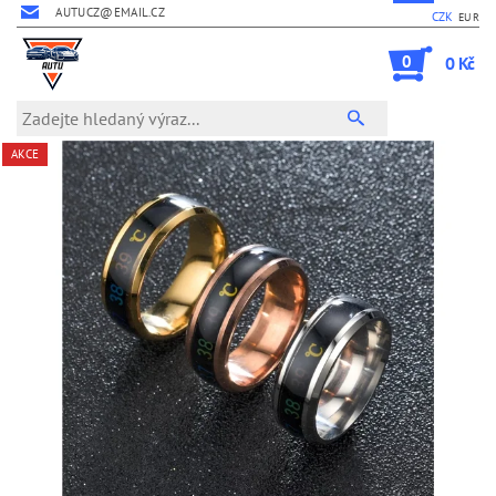
AUTUCZ@EMAIL.CZ
CZK
EUR
0
0 Kč
AKCE