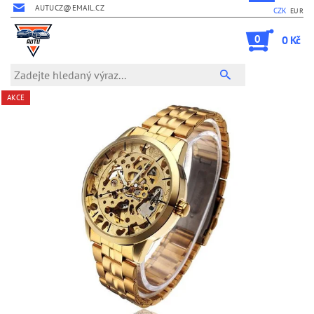
AUTUCZ@EMAIL.CZ
CZK
EUR
0
0 Kč
AKCE