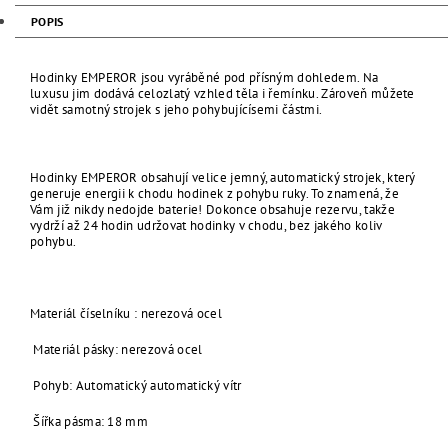
POPIS
Hodinky EMPEROR jsou vyráběné pod přísným dohledem. Na
luxusu jim dodává celozlatý vzhled těla i řemínku. Zároveň můžete
vidět samotný strojek s jeho pohybujícísemi částmi.
Hodinky EMPEROR obsahují velice jemný, automatický strojek, který
generuje energii k chodu hodinek z pohybu ruky. To znamená, že
Vám již nikdy nedojde baterie! Dokonce obsahuje rezervu, takže
vydrží až 24 hodin udržovat hodinky v chodu, bez jakého koliv
pohybu.
Materiál číselníku : nerezová ocel
Materiál pásky: nerezová ocel
Pohyb: Automatický automatický vítr
Šířka pásma: 18 mm