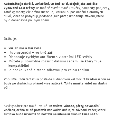
Autodráha je skvělá, variabilní, ve tmě svítí, stejně jako autíčko
vybavené LED světly.
Je možné stavět malé kroužky, nadjezdy, podjezdy,
zatáčky, mosty, vše dráha snese. Její variabilní poskládání z drobných
dílků, které se pohybují, podobně jako páteř, umožňuje stavění, které
bylo donedávna pouhým snem.
Dráha je:
Variabilní a barevná
Fluorescenční –
ve tmě září
Disponuje rychlým autíčkem s vlastními LED světly
Můžete jí libovolně rozšířit dalšími sadami, se kterými
je
kompatibilní
Je neokoukaná a stane zábavou pro celou rodinu
Popusťte uzdu fantazii a postavte si dráhovou velmoc.
S každou sadou se
bude po dráhách prohánět více autíček! Tohle musíte vidět na vlastní
oči!
Skvělý dárek pro malé i velké.
Rozsviťte vánoce, párty, novoroční
večírek, dráha se dá postavit kdekoliv! Udělejte závodní večer, které
autíčko bude první? Kdo postaví nejšílenější dráhu? Hurá na to!