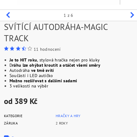
1
z 6
SVÍTÍCÍ AUTODRÁHA-MAGIC
TRACK
11 hodnocení
Je to HIT roku
, stylová hračka nejen pro kluky
D
ráhu lze ohýbat kroutit a otáčet všemi směry
Autodráha
ve tmě svítí
Součástí i LED autíčko
Možno rozšiřovat s dalšími sadami
3 velikosti na výběr
od 389 Kč
KATEGORIE
HRAČKY A HRY
ZÁRUKA
2 ROKY