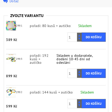
Dotaz
ZVOLTE VARIANTU
pořadí: 80 kusů + autíčko
Skladem
299/1
389 Kč
pořadí: 192
Skladem u dodavatele,
kusů +
dodání 10-45 dní od
299/3
autíčko
odeslání
899 Kč
pořadí: 144 kusů + autíčko
Skladem
299/2
599 Kč