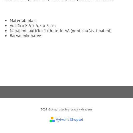
Materiál: plast
Autíčko 8,5 x 5,5 x 5 cm
Napájení: autíčko 1x baterie AA (není součástí balení)
Barva: mix barev
2026 © Autu, všechna práva vyhrazena
Vytvořil Shoptet