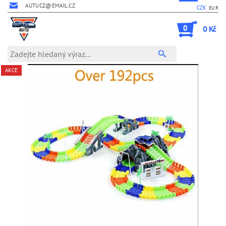
AUTUCZ@EMAIL.CZ
CZK
EUR
0
0 Kč
AKCE