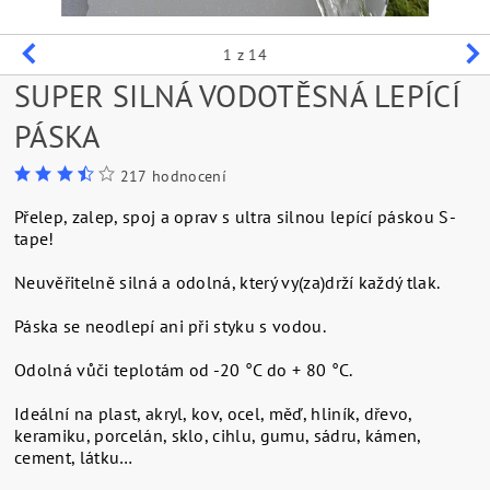
1
z 14
SUPER SILNÁ VODOTĚSNÁ LEPÍCÍ
PÁSKA
217 hodnocení
Přelep, zalep, spoj a oprav s ultra silnou lepící páskou S-
tape!
Neuvěřitelně silná a odolná, který vy(za)drží každý tlak.
Páska se neodlepí ani při styku s vodou.
Odolná vůči teplotám od -20 °C do + 80 °C.
Ideální na plast, akryl, kov, ocel, měď, hliník, dřevo,
keramiku, porcelán, sklo, cihlu, gumu, sádru, kámen,
cement, látku…