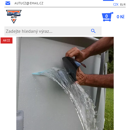
AUTUCZ@EMAIL.CZ
CZK
EUR
0
0 Kč
AKCE