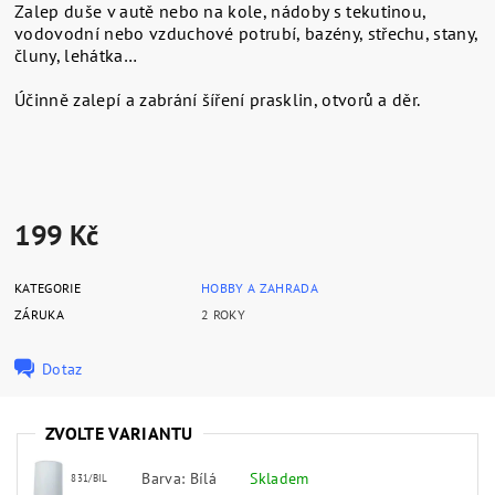
Zalep duše v autě nebo na kole, nádoby s tekutinou,
vodovodní nebo vzduchové potrubí, bazény, střechu, stany,
čluny, lehátka…
Účinně zalepí a zabrání šíření prasklin, otvorů a děr.
199 Kč
KATEGORIE
HOBBY A ZAHRADA
ZÁRUKA
2 ROKY
Dotaz
ZVOLTE VARIANTU
Barva: Bílá
Skladem
831/BIL