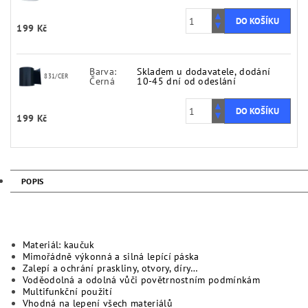
199 Kč
Barva:
Skladem u dodavatele, dodání
831/CER
Černá
10-45 dní od odeslání
199 Kč
POPIS
Materiál: kaučuk
Mimořádně výkonná a silná lepící páska
Zalepí a ochrání praskliny, otvory, díry…
Voděodolná a odolná vůči povětrnostním podmínkám
Multifunkční použití
Vhodná na lepení všech materiálů