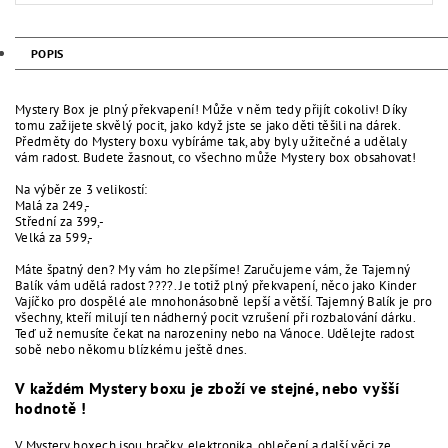
POPIS
Mystery Box je plný překvapení! Může v něm tedy přijít cokoliv! Díky
tomu zažijete skvělý pocit, jako když jste se jako děti těšili na dárek.
Předměty do Mystery boxu vybíráme tak, aby byly užitečné a udělaly
vám radost. Budete žasnout, co všechno může Mystery box obsahovat!
Na výběr ze 3 velikostí:
Malá za 249,-
Střední za 399,-
Velká za 599,-
Máte špatný den? My vám ho zlepšíme! Zaručujeme vám, že Tajemný
Balík vám udělá radost ????. Je totiž plný překvapení, něco jako Kinder
Vajíčko pro dospělé ale mnohonásobně lepší a větší. Tajemný Balík je pro
všechny, kteří milují ten nádherný pocit vzrušení při rozbalování dárku.
Teď už nemusíte čekat na narozeniny nebo na Vánoce. Udělejte radost
sobě nebo někomu blízkému ještě dnes.
V každém Mystery boxu je zboží ve stejné, nebo vyšší
hodnotě !
V Mystery boxech jsou hračky, elektronika, oblečení a další věci ze