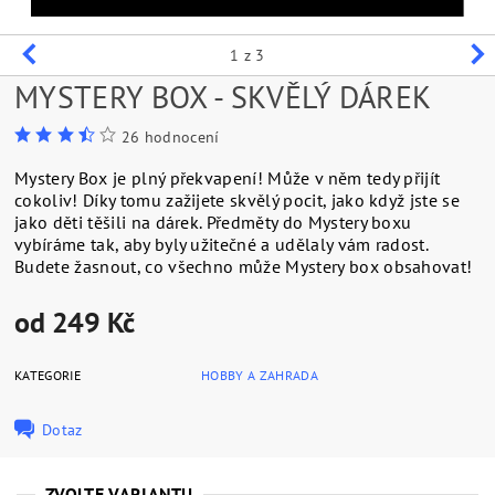
1
z 3
MYSTERY BOX - SKVĚLÝ DÁREK
26 hodnocení
Mystery Box je plný překvapení! Může v něm tedy přijít
cokoliv! Díky tomu zažijete skvělý pocit, jako když jste se
jako děti těšili na dárek. Předměty do Mystery boxu
vybíráme tak, aby byly užitečné a udělaly vám radost.
Budete žasnout, co všechno může Mystery box obsahovat!
od 249 Kč
KATEGORIE
HOBBY A ZAHRADA
Dotaz
ZVOLTE VARIANTU