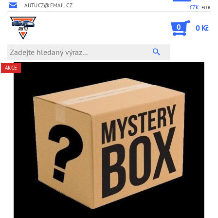
AUTUCZ@EMAIL.CZ
CZK
EUR
0
0 Kč
AKCE