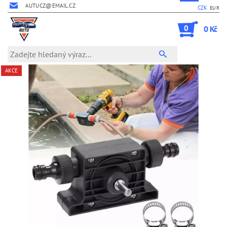
AUTUCZ@EMAIL.CZ
CZK
EUR
0
0 Kč
AKCE