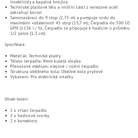
insekticidy a kapalná hnojiva
Technické plastové tělo a vnitřní části z nerezové oceli
zabraňují korozi
Samonasávací do 9 stop (2,75 m) a pumpuje vodu do
maximální vzdálenosti 45 stop (13,7 m); Čerpadla do 300 US
GPH (1136 l / h); Čerpadlo se připojuje k hadicím o průměru
1/2 palce (1,3 cm)
Specifikace:
Materiál: Technické plasty
Těleso čerpadla: 8mm kulatá stopka
Přenosové médium: olejové / vodní čerpadlo
Struktura oběžného kola: Oběžné kolo pryžové
Vybavení: Pro elektrické vrtačky
Obsah balení:
1 x vrtací čerpadlo
2 x hadicové svorky
2 x konektory