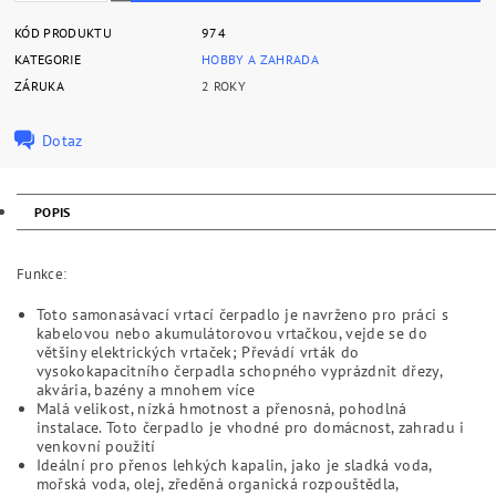
KÓD PRODUKTU
974
KATEGORIE
HOBBY A ZAHRADA
ZÁRUKA
2 ROKY
Dotaz
POPIS
Funkce:
Toto samonasávací vrtací čerpadlo je navrženo pro práci s
kabelovou nebo akumulátorovou vrtačkou, vejde se do
většiny elektrických vrtaček; Převádí vrták do
vysokokapacitního čerpadla schopného vyprázdnit dřezy,
akvária, bazény a mnohem více
Malá velikost, nízká hmotnost a přenosná, pohodlná
instalace. Toto čerpadlo je vhodné pro domácnost, zahradu i
venkovní použití
Ideální pro přenos lehkých kapalin, jako je sladká voda,
mořská voda, olej, zředěná organická rozpouštědla,