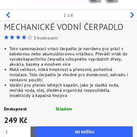
1
z 6
MECHANICKÉ VODNÍ ČERPADLO
3 hodnocení
Toto samonasávací vrtací čerpadlo je navrženo pro práci s
kabelovou nebo akumulátorovou vrtačkou. Převádí vrták do
vysokokapacitního čerpadla schopného vyprázdnit dřezy,
akvária, bazény a mnohem více
Malá velikost, nízká hmotnost a přenosná, pohodlná
instalace. Toto čerpadlo je vhodné pro domácnost, zahradu i
venkovní použití
Ideální pro přenos lehkých kapalin, jako je sladká voda,
mořská voda, olej, zředěná organická rozpouštědla,
insekticidy a kapalná hnojiva
Dostupnost
Skladem
249 Kč