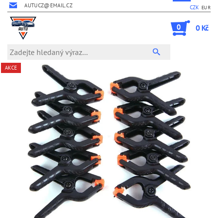
AUTUCZ@EMAIL.CZ
CZK
EUR
0
0 Kč
AKCE