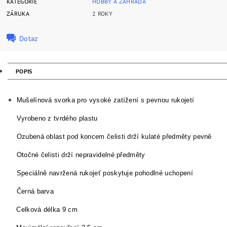
KATEGORIE
HOBBY A ZAHRADA
ZÁRUKA
2 ROKY
Dotaz
POPIS
Mušelínová svorka pro vysoké zatížení s pevnou rukojetí
Vyrobeno z tvrdého plastu
Ozubená oblast pod koncem čelisti drží kulaté předměty pevně
Otočné čelisti drží nepravidelné předměty
Speciálně navržená rukojeť poskytuje pohodlné uchopení
Černá barva
Celková délka 9 cm