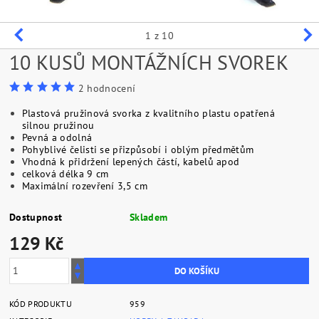
1
z 10
10 KUSŮ MONTÁŽNÍCH SVOREK
2 hodnocení
Plastová pružinová svorka z kvalitního plastu opatřená
silnou pružinou
Pevná a odolná
Pohyblivé čelisti se přizpůsobí i oblým předmětům
Vhodná k přidržení lepených částí, kabelů apod
celková délka 9 cm
Maximální rozevření 3,5 cm
Dostupnost
Skladem
129 Kč
KÓD PRODUKTU
959