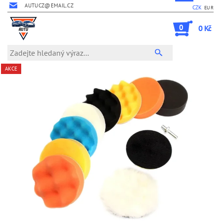
AUTUCZ@EMAIL.CZ
CZK
EUR
0
0 Kč
AKCE