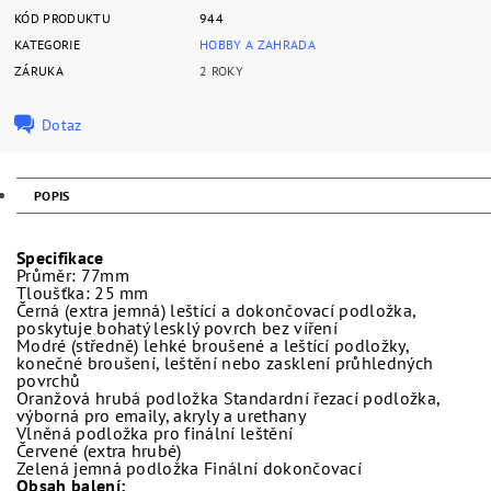
KÓD PRODUKTU
944
KATEGORIE
HOBBY A ZAHRADA
ZÁRUKA
2 ROKY
Dotaz
POPIS
Specifikace
Průměr: 77mm
Tloušťka: 25 mm
Černá (extra jemná) leštící a dokončovací podložka,
poskytuje bohatý lesklý povrch bez víření
Modré (středně) lehké broušené a leštící podložky,
konečné broušení, leštění nebo zasklení průhledných
povrchů
Oranžová hrubá podložka Standardní řezací podložka,
výborná pro emaily, akryly a urethany
Vlněná podložka pro finální leštění
Červené (extra hrubé)
Zelená jemná podložka Finální dokončovací
Obsah balení: