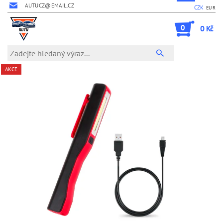
AUTUCZ@EMAIL.CZ
CZK
EUR
0
0 Kč
AKCE