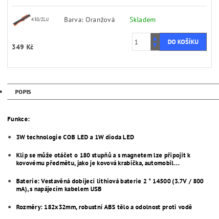
Barva: Oranžová
Skladem
430/ZLU
349 Kč
POPIS
Funkce:
3W technologie COB LED a 1W dioda LED
Klip se může otáčet o 180 stupňů a s magnetem lze připojit k
kovovému předmětu, jako je kovová krabička, automobil. ..
Baterie: Vestavěná dobíjecí lithiová baterie 2 * 14500 (3.7V / 800
mA), s napájecím kabelem USB
Rozměry: 182x32mm, robustní ABS tělo a odolnost proti vodě