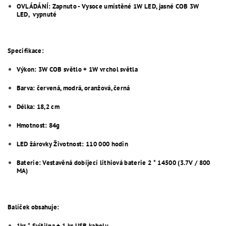
OVLÁDÁNÍ: Zapnuto - Vysoce umístěné 1W LED, jasné COB 3W
LED, vypnuté
Specifikace:
Výkon: 3W COB světlo + 1W vrchol světla
Barva: červená, modrá, oranžová, černá
Délka: 18,2 cm
Hmotnost: 84g
LED žárovky Životnost: 110 000 hodin
Baterie: Vestavěná dobíjecí lithiová baterie 2 * 14500 (3.7V / 800
MA)
Balíček obsahuje:
1ks * Svítilna + 1 ks USB kabelu