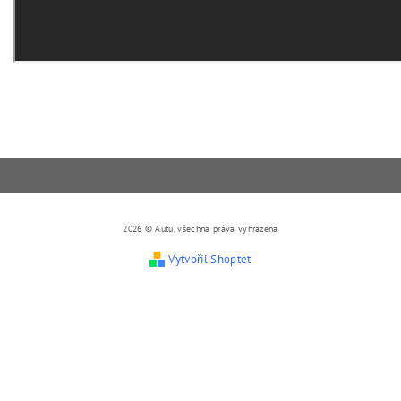
2026 © Autu, všechna práva vyhrazena
Vytvořil Shoptet