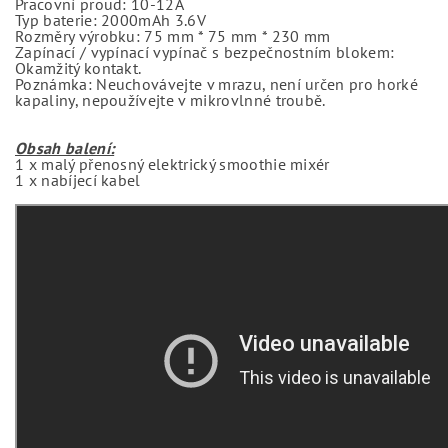
Pracovní proud: 10-12A
Typ baterie: 2000mAh 3.6V
Rozměry výrobku: 75 mm * 75 mm * 230 mm
Zapínací / vypínací vypínač s bezpečnostním blokem:
Okamžitý kontakt.
Poznámka: Neuchovávejte v mrazu, není určen pro horké
kapaliny, nepoužívejte v mikrovlnné troubě.
Obsah balení:
1 x malý přenosný elektrický smoothie mixér
1 x nabíjecí kabel