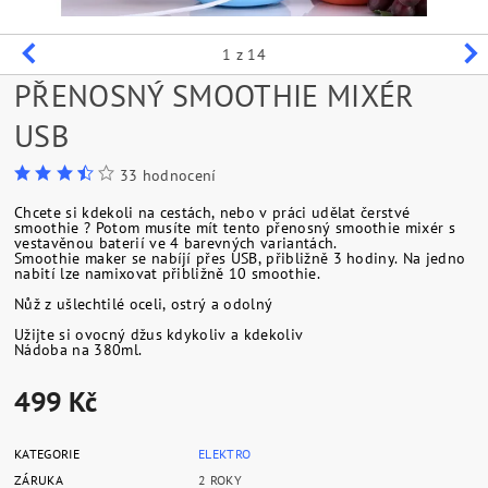
1
z 14
PŘENOSNÝ SMOOTHIE MIXÉR
USB
33 hodnocení
Chcete si kdekoli na cestách, nebo v práci udělat čerstvé
smoothie ? Potom musíte mít tento přenosný smoothie mixér s
vestavěnou baterií ve 4 barevných variantách.
Smoothie maker se nabíjí přes USB, přibližně 3 hodiny. Na jedno
nabití lze namixovat přibližně 10 smoothie.
Nůž z ušlechtilé oceli, ostrý a odolný
Užijte si ovocný džus kdykoliv a kdekoliv
Nádoba na 380ml.
499 Kč
KATEGORIE
ELEKTRO
ZÁRUKA
2 ROKY