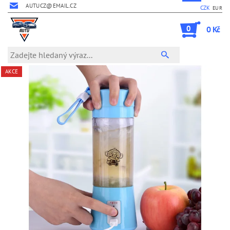
AUTUCZ@EMAIL.CZ
CZK
EUR
0
0 Kč
AKCE