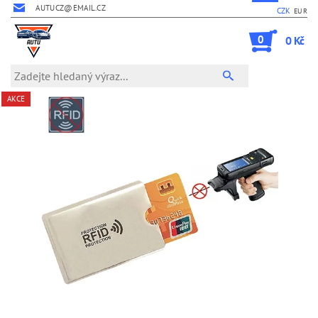
AUTUCZ@EMAIL.CZ
CZK
EUR
0
0 Kč
AKCE