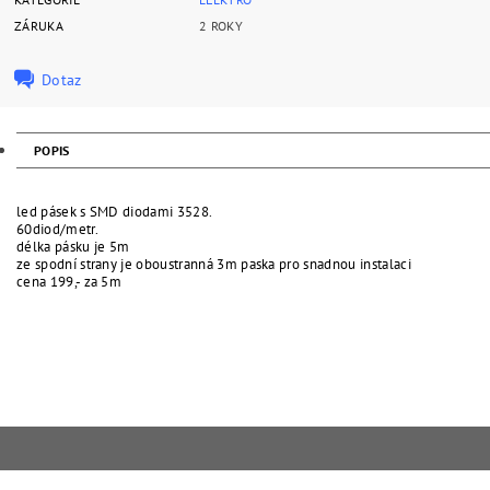
ZÁRUKA
2 ROKY
Dotaz
POPIS
led pásek s SMD diodami 3528.
60diod/metr.
délka pásku je 5m
ze spodní strany je oboustranná 3m paska pro snadnou instalaci
cena 199,- za 5m