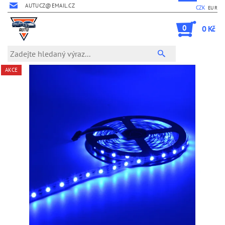
AUTUCZ@EMAIL.CZ
CZK
EUR
0
0 Kč
AKCE