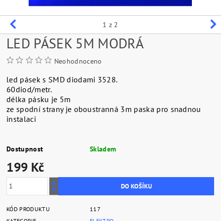
1
z 2
LED PÁSEK 5M MODRÁ
Neohodnoceno
led pásek s SMD diodami 3528.
60diod/metr.
délka pásku je 5m
ze spodní strany je oboustranná 3m paska pro snadnou
instalaci
Dostupnost
Skladem
199 Kč
KÓD PRODUKTU
117
KATEGORIE
ELEKTRO