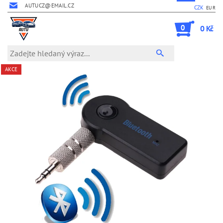
AUTUCZ@EMAIL.CZ
CZK
EUR
0
0 Kč
AKCE