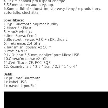
4. Režim spánku pro úsporu energie.
5.3.5mm stereo audio výstup.
6.Kompatibilní s domácími stereosystémy / reproduktory,
autorádio, sluchátka.
Specifikace:
1.Typ: Bluetooth přijímač hudby
2.Materiál: Plast
3. Množství: 1 ks
4.Item Barva: Černá
5.Bluetooth verze: V3.0 + EDR, třída 2
6. Frekvence: 2,4 GHz
7.Transmisní dosah: Až 10 m
8.Profil: A2DP
9.I / O: port 3,5 mm, nabíjecí port Micro USB
10.Operační doba: Až 10h
11.Certifikace: CE, FCC, BQB
12. Rozměry: 5,5 * 2,5 * 1cm / 2,2 * 1 * 0,4 "
Balík:
1x přijímač Bluetooth
1x kabel USB
1x návod k použití