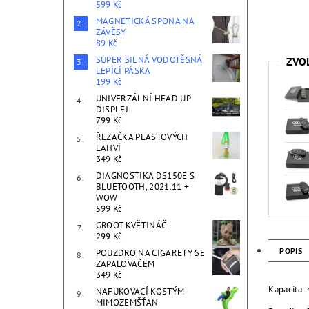
599 Kč
MAGNETICKÁ SPONA NA
ZÁVĚSY
89 Kč
SUPER SILNÁ VODOTĚSNÁ
ZVO
LEPÍCÍ PÁSKA
199 Kč
UNIVERZÁLNÍ HEAD UP
DISPLEJ
799 Kč
ŘEZAČKA PLASTOVÝCH
LAHVÍ
349 Kč
DIAGNOSTIKA DS150E S
BLUETOOTH, 2021.11 +
WOW
599 Kč
GROOT KVĚTINÁČ
299 Kč
POPIS
POUZDRO NA CIGARETY SE
ZAPALOVAČEM
349 Kč
Kapacita:
NAFUKOVACÍ KOSTÝM
MIMOZEMŠŤAN