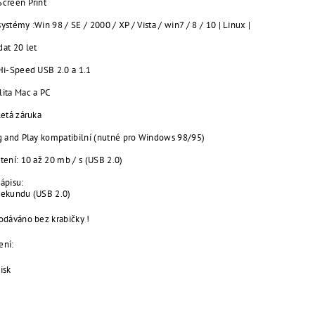
Screen Print
ystémy :Win 98 / SE / 2000 / XP / Vista / win7 / 8 / 10 | Linux |
dat 20 let
Hi-Speed ​​USB 2.0 a 1.1
lita Mac a PC
letá záruka
ug and Play kompatibilní (nutné pro Windows 98/95)
tení: 10 až 20 mb / s (USB 2.0)
zápisu:
sekundu (USB 2.0)
odáváno bez krabičky !
ení:
isk