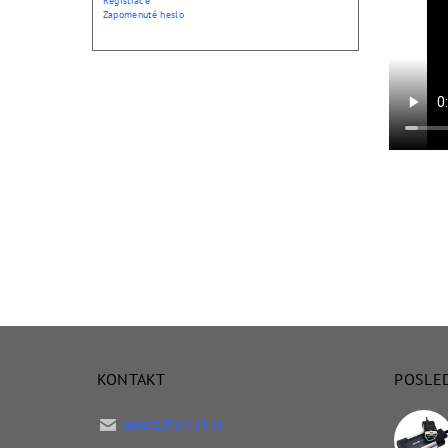
Registrace
Zapomenuté heslo
KONTAKT
POSLE
autucz
@
email.cz