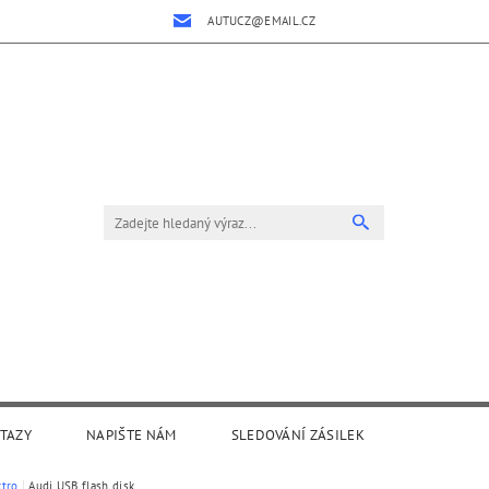
AUTUCZ@EMAIL.CZ
OTAZY
NAPIŠTE NÁM
SLEDOVÁNÍ ZÁSILEK
ktro
Audi USB flash disk