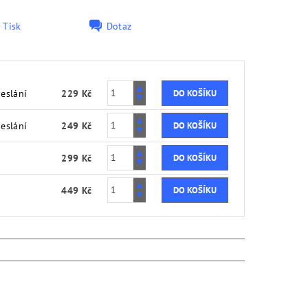
Tisk
Dotaz
eslání
229 Kč
eslání
249 Kč
299 Kč
449 Kč