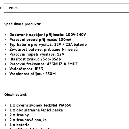
POPIS
Specifikace produktu:
Dodávané napájení přijímače: 100V-240V
Pracovní proud přijímače: 100mA
Typ baterie pro vysílač: 12V / 23A baterie
Životnost baterie: přibližně 6 měsíců
Pracovní napětí vysílače: 12V
Hlasitost zvuku: 25db-85db
Pracovní frekvence: 433MHZ ± 2MHZ
Vodotěsnost: IP33
Vzdálenost příjmu: 250M
Obsah balení:
1 x dveřní zvonek TeckNet WA658
1 x oboustranná lepicí páska
2 x šrouby
2 x šroubová spojka
1 x baterie