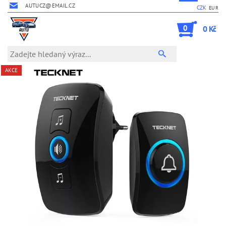
AUTUCZ@EMAIL.CZ
CZK
EUR
0
0 Kč
AKCE