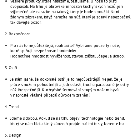
Veškeré produkty, které nabízíme, testujeme. U nožů to platí
dvojnásob. Na trhu je obrovské množství kuchyňských nožů, jen
výjimečně ale narazíte na takový, který je hoden použití. Není
žádným zázrakem, když narazíte na nůž, který je zdraví nebezpečný,
tak dávejte pozor.
2. Bezpečnost
Pro nás to nejdůležitější, souhlasíte? Vybíráme pouze ty nože,
které splňují bezpečnostní podmínky.
Hodnotíme hmotnost, vyváženost, stavbu, záštitu, čepel a úchop.
3. Ostří
Je nám jasné, že dokonalé ostří je to nejdůležitější. Nejen, že je
práce s nožem pohodlnější a jednodušší, trochu paradoxně je ostrý
nůž ibezpečnější. Kuchyňské šermování s tupým nožem bývá
v naprosté většině případů důvodem zranění.
4. Trend
Jdeme s dobou. Pokud se na trhu objeví technologie nebo trend,
který se nám líbí a který zároveň projde našimi testy, bereme ho
5. Design