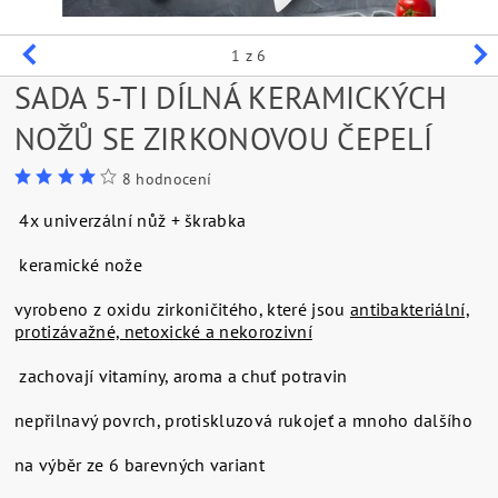
1
z 6
SADA 5-TI DÍLNÁ KERAMICKÝCH
NOŽŮ SE ZIRKONOVOU ČEPELÍ
8 hodnocení
4x univerzální nůž + škrabka
keramické nože
vyrobeno z oxidu zirkoničitého, které jsou
antibakteriální,
protizávažné, netoxické a nekorozivní
zachovají vitamíny, aroma a chuť potravin
nepřilnavý povrch, protiskluzová rukojeť a mnoho dalšího
na výběr ze 6 barevných variant