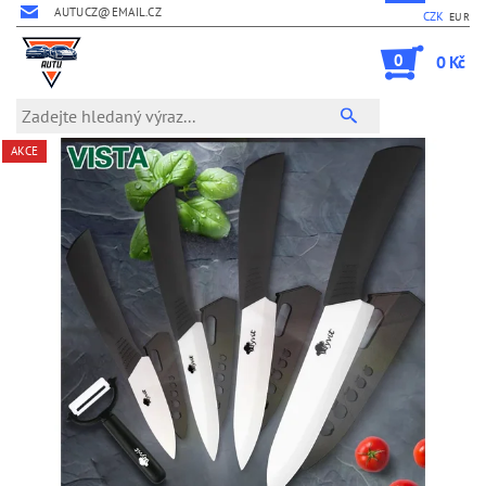
AUTUCZ@EMAIL.CZ
CZK
EUR
0
0 Kč
AKCE