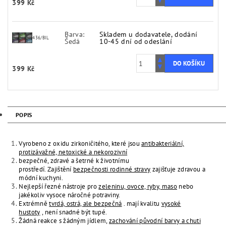
399 Kč
Barva:
Skladem u dodavatele, dodání
436/BIL
Šedá
10-45 dní od odeslání
399 Kč
POPIS
Vyrobeno z oxidu zirkoničitého, které jsou
antibakteriální,
protizávažné, netoxické a nekorozivní
bezpečné, zdravé a šetrné k životnímu
prostředí. Zajištění
bezpečnosti rodinné stravy
zajišťuje zdravou a
módní kuchyni.
Nejlepší řezné nástroje pro
zeleninu, ovoce, ryby, maso
nebo
jakékoliv vysoce náročné potraviny.
Extrémně
tvrdá, ostrá, ale bezpečná
. mají kvalitu
vysoké
hustoty
, není snadné být tupé.
Žádná reakce s žádným jídlem,
zachování původní barvy a chuti