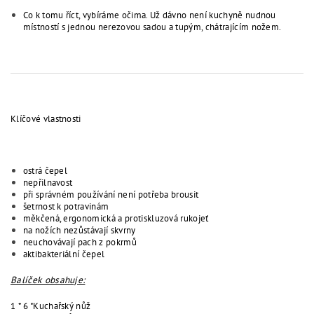
Co k tomu říct, vybíráme očima. Už dávno není kuchyně nudnou
místností s jednou nerezovou sadou a tupým, chátrajícím nožem.
Klíčové vlastnosti
ostrá čepel
nepřilnavost
při správném používání není potřeba brousit
šetrnost k potravinám
měkčená, ergonomická a protiskluzová rukojeť
na nožích nezůstávají skvrny
neuchovávají pach z pokrmů
aktibakteriální čepel
Balíček obsahuje:
1 * 6 "Kuchařský nůž