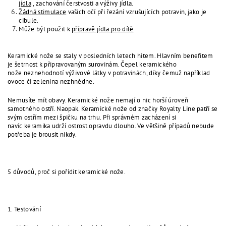
jídla
, zachování čerstvosti a výživy jídla.
Žádná stimulace
vašich očí při řezání vzrušujících potravin, jako je
cibule.
Může být použit k
přípravě jídla pro dítě
Keramické nože se staly v posledních letech hitem. Hlavním benefitem
je šetrnost k připravovaným surovinám. Čepel keramického
nože neznehodnotí výživové látky v potravinách, díky čemuž například
ovoce či zelenina nezhnědne.
Nemusíte mít obavy. Keramické nože nemají o nic horší úroveň
samotného ostří. Naopak. Keramické nože od značky Royalty Line patří se
svým ostřím mezi špičku na trhu. Při správném zacházení si
navíc keramika udrží ostrost opravdu dlouho. Ve většině případů nebude
potřeba je brousit nikdy.
5 důvodů, proč si pořídit keramické nože.
1. Testování