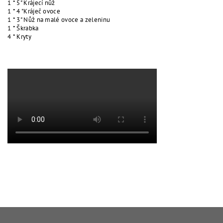
1 * 5" Krájecí nůž
1 * 4 "Kráječ ovoce
1 * 3" Nůž na malé ovoce a zeleninu
1 * Škrabka
4 * Kryty