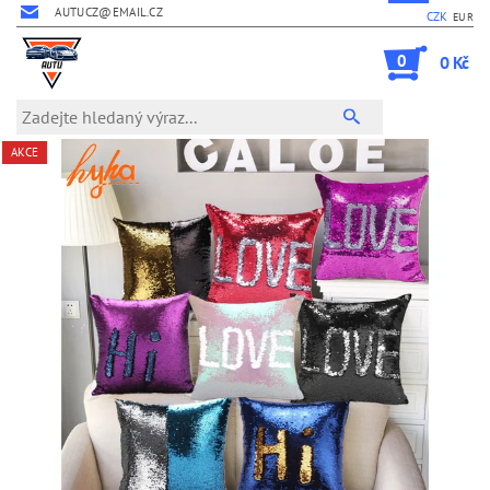
AUTUCZ@EMAIL.CZ
CZK
EUR
0
0 Kč
AKCE