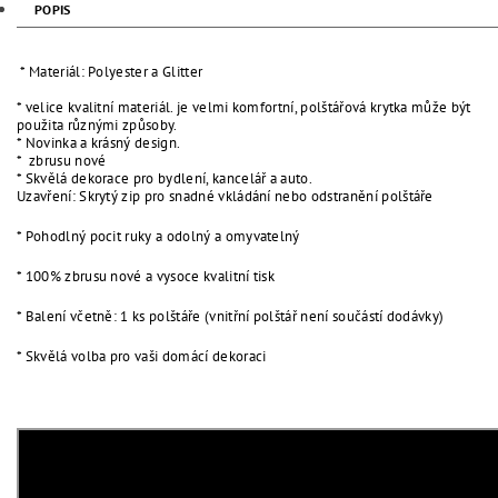
POPIS
* Materiál: Polyester a Glitter
* velice kvalitní materiál. je velmi komfortní, polštářová krytka může být
použita různými způsoby.
* Novinka a krásný design.
* zbrusu nové
* Skvělá dekorace pro bydlení, kancelář a auto.
Uzavření: Skrytý zip pro snadné vkládání nebo odstranění polštáře
* Pohodlný pocit ruky a odolný a omyvatelný
* 100% zbrusu nové a vysoce kvalitní tisk
* Balení včetně: 1 ks polštáře (vnitřní polštář není součástí dodávky)
* Skvělá volba pro vaši domácí dekoraci