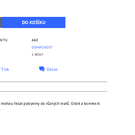
UKTU
660
DOMÁCNOST
2 ROKY
Tisk
Dotaz
ré mohou řezat potraviny do různých tvarů. Ostré a konvexní
i.