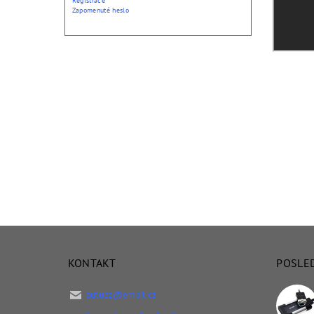
Registrace
Zapomenuté heslo
KONTAKT
POSLE
autucz
@
email.cz