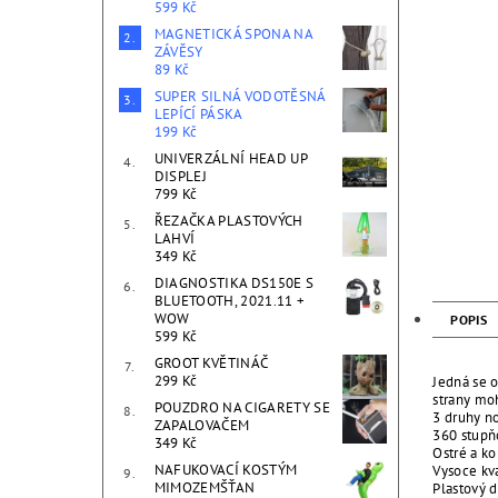
599 Kč
MAGNETICKÁ SPONA NA
ZÁVĚSY
89 Kč
SUPER SILNÁ VODOTĚSNÁ
LEPÍCÍ PÁSKA
199 Kč
UNIVERZÁLNÍ HEAD UP
DISPLEJ
799 Kč
ŘEZAČKA PLASTOVÝCH
LAHVÍ
349 Kč
DIAGNOSTIKA DS150E S
BLUETOOTH, 2021.11 +
WOW
POPIS
599 Kč
GROOT KVĚTINÁČ
299 Kč
Jedná se o
strany moh
POUZDRO NA CIGARETY SE
3 druhy n
ZAPALOVAČEM
360 stupň
349 Kč
Ostré a k
NAFUKOVACÍ KOSTÝM
Vysoce kva
MIMOZEMŠŤAN
Plastový d