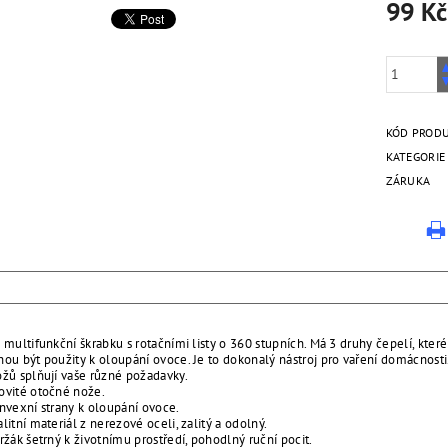
99 Kč
KÓD PROD
KATEGORIE
ZÁRUKA
 multifunkční škrabku s rotačními listy o 360 stupních. Má 3 druhy čepelí, kte
ou být použity k oloupání ovoce. Je to dokonalý nástroj pro vaření domácnost
ožů splňují vaše různé požadavky.
ovité otočné nože.
onvexní strany k oloupání ovoce.
litní materiál z nerezové oceli, zalitý a odolný.
ržák šetrný k životnímu prostředí, pohodlný ruční pocit.