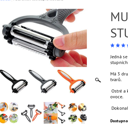
MU
ST
Jedná se
stupních
Má 3 dru
tvarů.
Ostré a 
ovoce.
Dokonalý
Dostupno