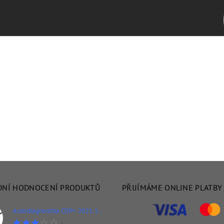
DNÍ HODNOCENÍ PRODUKTŮ
PŘIJÍMÁME ONLINE PLATBY
Autodiagnostika CDP+ 2021.11 pro osobní i nákladní vozidla + WOW