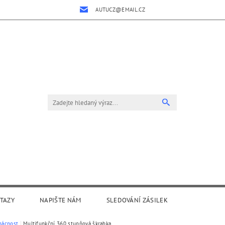
AUTUCZ@EMAIL.CZ
OTAZY
NAPIŠTE NÁM
SLEDOVÁNÍ ZÁSILEK
ácnost
Multifunkční 360 stupňová škrabka