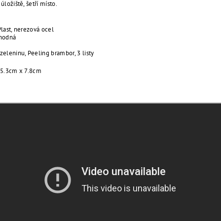
 úložiště, šetří místo.
Plast, nerezová ocel
áhodná
:
zeleninu, Peeling brambor, 3 listy
 15.3cm x 7.8cm