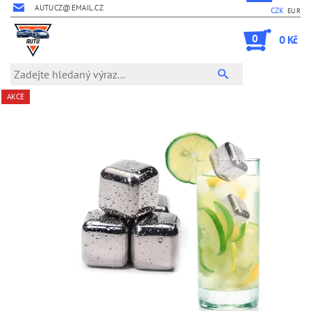
AUTUCZ@EMAIL.CZ
CZK
EUR
0
0 Kč
AKCE