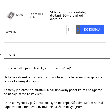
Skladem u dodavatele,
pořadíí:
dodání 10-45 dní od
843/04
04
odeslání
429 Kč
POPIS
Je tu specialita pro milovníky chlazených nápojů.
Netřeba vytvářet led v tradičních nádobkách! Je tu jednodušší způsob -
ledové kameny do nápojů.
Kameny jen dáme do mrazáku a pak libovolný počet kostek nasypeme
do nápoje místo kostek ledu.
Perfektní výhodou je, že tyto kostky se nerozpouští a tím pádem neředí
nápoj vodou a neplavou na hladině, takže je nevypijete!