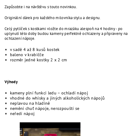
Zapůsobte i na návštěvu s touto novinkou.
Originální dárek pro každého milovníka stylu a designu.
Celý pytlíček s kostkami vložte do mrazáku alespoň na 4 hodiny - po
uplynutí této doby budou kameny perfektně ochlazeny a připraveny na
ochlazení nápoje.
v sadě 4 až 8 kusů kostek
baleno v krabičče
rozměr jedné kostky 2 x 2 cm
Výhody
kameny plní funkci ledu – ochladí nápoj
vhodné do whisky a jiných alkoholických nápojů
neplavou na hladině
nemění chuť nápoje, nerozpouští se
neředí nápoj