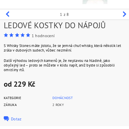
1
z 8
LEDOVÉ KOSTKY DO NÁPOJŮ
1 hodnocení
S Whisky Stones máte jistotu, že se jemná chuť whisky, která několik let
zrála v dubových sudech, vůbec nezmění.
Další výhodou ledových kamenů je, že neplavou na hladině, jako
obyčejný led – proto se můžete v klidu napít, aniž byste si způsobili
omrzliny rtů.
od 229 Kč
KATEGORIE
DOMÁCNOST
ZÁRUKA
2 ROKY
Dotaz