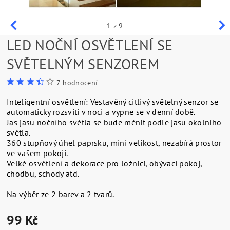
1
z 9
LED NOČNÍ OSVĚTLENÍ SE
SVĚTELNÝM SENZOREM
7 hodnocení
Inteligentní osvětlení: Vestavěný citlivý světelný senzor se
automaticky rozsvítí v noci a vypne se v denní době.
Jas jasu nočního světla se bude měnit podle jasu okolního
světla.
360 stupňový úhel paprsku, mini velikost, nezabírá prostor
ve vašem pokoji.
Velké osvětlení a dekorace pro ložnici, obývací pokoj,
chodbu, schody atd.
Na výběr ze 2 barev a 2 tvarů.
99 Kč