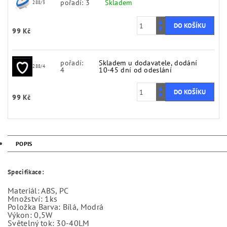
pořadí: 3
Skladem
288/3
99 Kč
pořadí:
Skladem u dodavatele, dodání
288/4
4
10-45 dní od odeslání
99 Kč
POPIS
Specifikace:
Materiál: ABS, PC
Množství: 1ks
Položka Barva: Bílá, Modrá
Výkon: 0,5W
Světelný tok: 30-40LM