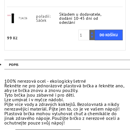
Skladem u dodavatele,
pořadíí:
dodání 10-45 dní od
714/26
Sáček
odeslání
99 Kč
POPIS
100% nerezová ocel - ekologicky šetrné
Řekněte ne pro jednorázové plastová brčka a řekněte ano,
aby se brčka znovu a znovu použily.
Tyto brčka jsou zábavné i pro děti.
Lze umývat i v myčce nádobí.
Pijte více vody a zdravých koktejlů. Bezolovnatá a nikdy
nerezavějící materiál. Pijte jen to, co je ve vašem nápoji!
Plastová brčka mohou vyluhovat chuť a chemikálie do
jinak zdravého nápoje. Použijte brčko z nerezové oceli a
ochutnejte pouze svůj nápoj!