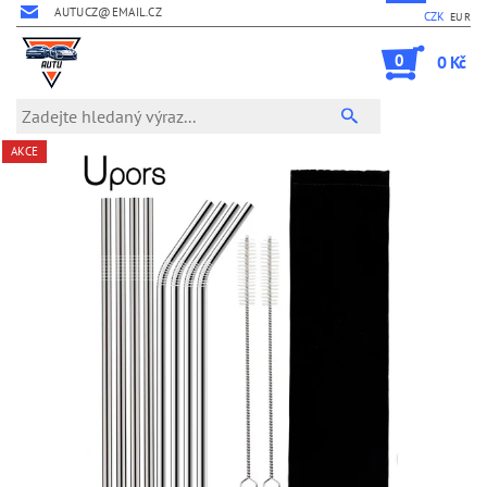
AUTUCZ@EMAIL.CZ
CZK
EUR
0
0 Kč
AKCE