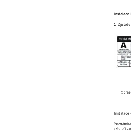
Instalace
1
Zjistěte 
Obrázek
Instalace
Poznámka: 
skle při z