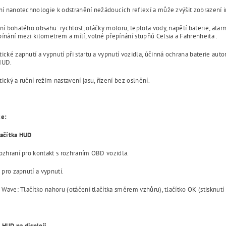
ní nanotechnologie k odstranění nežádoucích reflexí a může zvýšit zobrazení in
ní bohatého obsahu: rychlost, otáčky motoru, teplota vody, napětí baterie, alar
ínání mezi kilometrem a mílí, volné přepínání stupňů Celsia a Fahrenheita .
ické zapnutí a vypnutí při startu a vypnutí vozidla, účinná ochrana baterie aut
HUD.
ický a ruční režim nastavení jasu, řízení bez oslnění.
ce:
lačítka
HUD
ozhraní pro kontakt s rozhraním OBD vozidla.
o pro zapnutí a vypnutí.
o Wave: Tlačítko nahoru (otáčení tlačítka směrem vzhůru), tlačítko OK (stisknutí t
 HUD na displeji