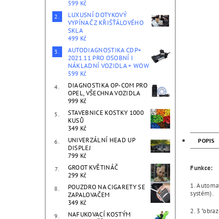
599 Kč
LUXUSNÍ DOTYKOVÝ
VYPÍNAČ Z KŘIŠŤÁLOVÉHO
SKLA
499 Kč
AUTODIAGNOSTIKA CDP+
2021.11 PRO OSOBNÍ I
NÁKLADNÍ VOZIDLA + WOW
599 Kč
DIAGNOSTIKA OP-COM PRO
OPEL, VŠECHNA VOZIDLA
999 Kč
STAVEBNICE KOSTKY 1000
KUSŮ
349 Kč
UNIVERZÁLNÍ HEAD UP
POPIS
DISPLEJ
799 Kč
GROOT KVĚTINÁČ
Funkce:
299 Kč
1. Automa
POUZDRO NA CIGARETY SE
systém).
ZAPALOVAČEM
349 Kč
2. 3 "obra
NAFUKOVACÍ KOSTÝM