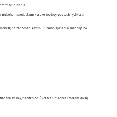
formací o displeji.
m nízkého napětí, alarm vysoké teploty, poplach rychlosti,
omobilu; při zachování režimu ručního spínání a snadnějšího
lačítka svisle), tlačítko dolů (otáčení tlačítka směrem dolů).