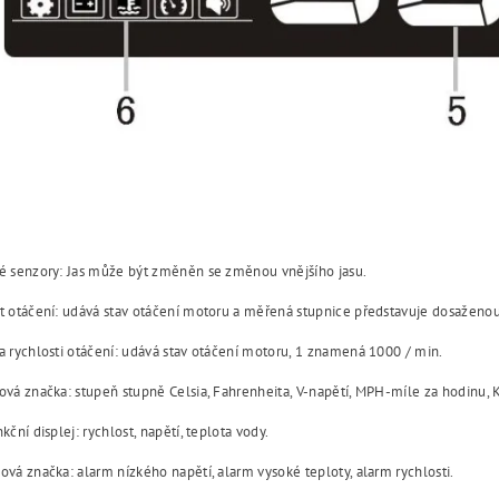
né senzory: Jas může být změněn se změnou vnějšího jasu.
t otáčení: udává stav otáčení motoru a měřená stupnice představuje dosaženou
a rychlosti otáčení: udává stav otáčení motoru, 1 znamená 1000 / min.
ová značka: stupeň stupně Celsia, Fahrenheita, V-napětí, MPH-míle za hodinu, 
nkční displej: rychlost, napětí, teplota vody.
ová značka: alarm nízkého napětí, alarm vysoké teploty, alarm rychlosti.