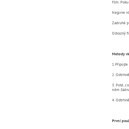
film. Poku
Nejprve v
Zadruhé př
Odrazný f
Metody vk
1.Připojte
2. Odtrhně
3. Poté, c
něm žádná
4. Odtrhn
První pou