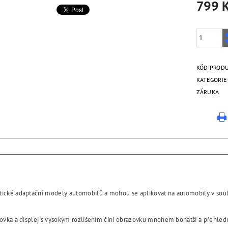
799 
KÓD PROD
KATEGORIE
ZÁRUKA
tické adaptační modely automobilů a mohou se aplikovat na automobily v sou
zovka a displej s vysokým rozlišením činí obrazovku mnohem bohatší a přehledn