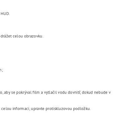
j HUD.
odrážet celou obrazovku.
m;
, ​​aby se pokrýval film a vytlačil vodu dovnitř, dokud nebude v
 celou informaci, upravte protiskluzovou podložku.