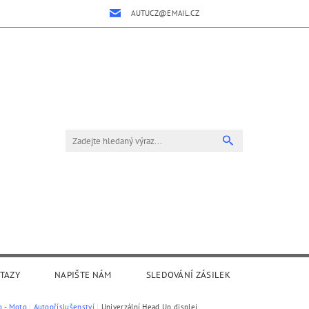
AUTUCZ@EMAIL.CZ
OTAZY
NAPIŠTE NÁM
SLEDOVÁNÍ ZÁSILEK
o - Moto
Autopříslušenství
Univerzální Head Up displej