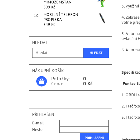
MIMOZEMŠŤAN
3. Využívá
899 Kč
MOBILNÍ TELEFON -
4. Zobraze
PROPISKA
volné přep
849 Kč
5. Automat
ovládání 
HLEDAT
6. Automat
NÁKUPNÍ KOŠÍK
Specifika
Položky:
0
Cena:
0 Kč
Funkce t
1. OBDII r
2. Tlačítk
PŘIHLÁŠENÍ
3. Tlačítk
E-mail
Heslo
Informace