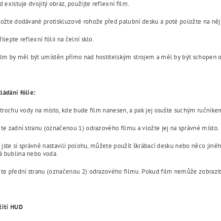
d existuje dvojitý obraz, použijte reflexní film.
ložte dodávané protiskluzové rohože před palubní desku a poté položte na ně
ilepte reflexní fólii na čelní sklo.
ilm by měl být umístěn přímo nad hostitelským strojem a měl by být schopen 
ládání fólie:
 trochu vody na místo, kde bude film nanesen, a pak jej osušte suchým ručníke
te zadní stranu (označenou 1) odrazového filmu a vložte jej na správné místo.
o jste si správně nastavili polohu, můžete použít škrábací desku nebo něco jiného
 bublina nebo voda.
ěte přední stranu (označenou 2) odrazového filmu. Pokud film nemůže zobrazit
žití HUD