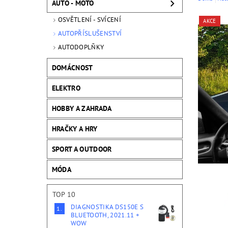
AUTO - MOTO
OSVĚTLENÍ - SVÍCENÍ
AKCE
AUTOPŘÍSLUŠENSTVÍ
AUTODOPLŇKY
DOMÁCNOST
ELEKTRO
HOBBY A ZAHRADA
HRAČKY A HRY
SPORT A OUTDOOR
MÓDA
TOP 10
DIAGNOSTIKA DS150E S
BLUETOOTH, 2021.11 +
WOW