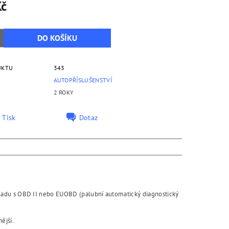
Kč
UKTU
343
AUTOPŘÍSLUŠENSTVÍ
2 ROKY
Tisk
Dotaz
ladu s OBD II nebo EUOBD (palubní automatický diagnostický
ější.