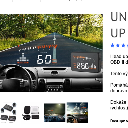
UN
UP
Head up 
OBD II 
Tento vý
Pomáhá u
dopravn
Dokáže n
rychlost)
Dostupno