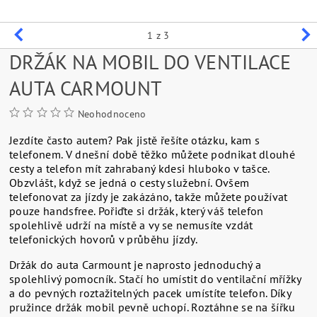
1
z 3
DRŽÁK NA MOBIL DO VENTILACE
AUTA CARMOUNT
Neohodnoceno
Jezdíte často autem? Pak jistě řešíte otázku, kam s
telefonem. V dnešní době těžko můžete podnikat dlouhé
cesty a telefon mít zahrabaný kdesi hluboko v tašce.
Obzvlášt, když se jedná o cesty služební. Ovšem
telefonovat za jízdy je zakázáno, takže můžete používat
pouze handsfree. Pořiďte si držák, který váš telefon
spolehlivě udrží na místě a vy se nemusíte vzdát
telefonických hovorů v průběhu jízdy.
Držák do auta Carmount je naprosto jednoduchý a
spolehlivý pomocník. Stačí ho umístit do ventilační mřížky
a do pevných roztažitelných pacek umístíte telefon. Díky
pružince držák mobil pevně uchopí. Roztáhne se na šířku