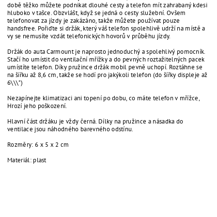
době těžko můžete podnikat dlouhé cesty a telefon mít zahrabaný kdesi
hluboko v tašce. Obzvlášt, když se jedná o cesty služební. Ovšem
telefonovat za jízdy je zakázáno, takže můžete používat pouze
handsfree. Pořiďte si držák, který váš telefon spolehlivě udrží na místě a
vy se nemusíte vzdát telefonických hovorů v průběhu jízdy.
Držák do auta Carmount je naprosto jednoduchý a spolehlivý pomocník.
Stačí ho umístit do ventilační mřížky a do pevných roztažitelných pacek
umístíte telefon. Díky pružince držák mobil pevně uchopí. Roztáhne se
na šířku až 8,6 cm, takže se hodí pro jakýkoli telefon (do šířky displeje až
6\\\")
Nezapínejte klimatizaci ani topení po dobu, co máte telefon v mřížce,
Hrozí jeho poškození.
Hlavní část držáku je vždy černá. Dílky na pružince a násadka do
ventilace jsou náhodného barevného odstínu.
Rozměry: 6 x 5 x 2 cm
Materiál: plast