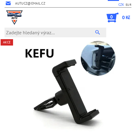
AUTUCZ@EMAIL.CZ
CZK
EUR
0
0 Kč
AKCE