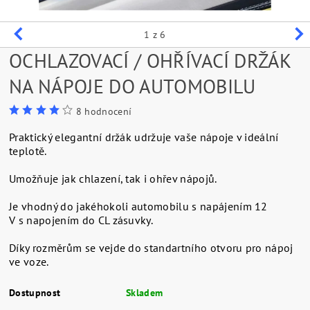
1
z 6
OCHLAZOVACÍ / OHŘÍVACÍ DRŽÁK
NA NÁPOJE DO AUTOMOBILU
8 hodnocení
Praktický elegantní držák udržuje vaše nápoje v ideální
teplotě.
Umožňuje jak chlazení, tak i ohřev nápojů.
Je vhodný do jakéhokoli automobilu s napájením 12
V s napojením do CL zásuvky.
Díky rozměrům se vejde do standartního otvoru pro nápoj
ve voze.
Dostupnost
Skladem