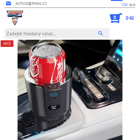
AUTUCZ@EMAIL.CZ
CZK
EUR
0
0 Kč
AKCE