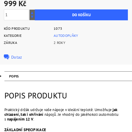
999 Kč
KÓD PRODUKTU
1073
KATEGORIE
AUTODOPLŇKY
ZÁRUKA
2 ROKY
Dotaz
POPIS
POPIS PRODUKTU
Praktický držák udržuje vaše nápoje v ideální teplotě. Umožňuje
jak
chlazení, tak i ohřívání
nápojů. Je vhodný do jakéhokoli automobilu
s
napájením 12 V
.
ZÁKLADNÍ SPECIFIKACE