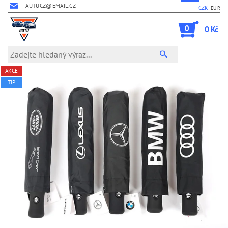
AUTUCZ@EMAIL.CZ
CZK
EUR
0
0 Kč
AKCE
TIP