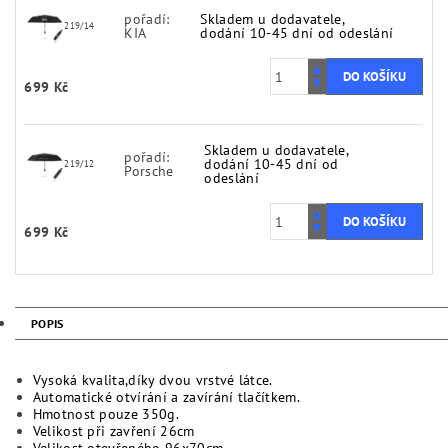
pořadí:
Skladem u dodavatele,
219/14
KIA
dodání 10-45 dní od odeslání
699 Kč
Skladem u dodavatele,
pořadí:
dodání 10-45 dní od
219/12
Porsche
odeslání
699 Kč
POPIS
Vysoká kvalita,díky dvou vrstvé látce.
Automatické otvírání a zavírání tlačítkem.
Hmotnost pouze 350g.
Velikost při zavření 26cm
Velikost otevřeného 96x70cm