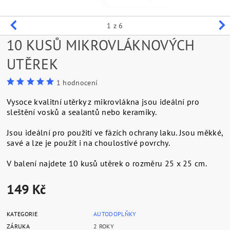
1
z 6
10 KUSŮ MIKROVLÁKNOVÝCH
UTĚREK
1 hodnocení
Vysoce kvalitní utěrky z mikrovlákna jsou ideální pro
sleštění vosků a sealantů nebo keramiky.
Jsou ideální pro použití ve fázích ochrany laku. Jsou měkké,
savé a lze je použít i na choulostivé povrchy.
V balení najdete 10 kusů utěrek o rozměru 25 x 25 cm.
149 Kč
KATEGORIE
AUTODOPLŇKY
ZÁRUKA
2 ROKY