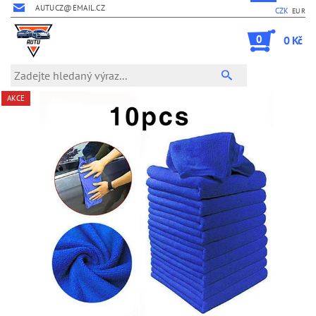
AUTUCZ@EMAIL.CZ
CZK
EUR
0
0 Kč
AKCE