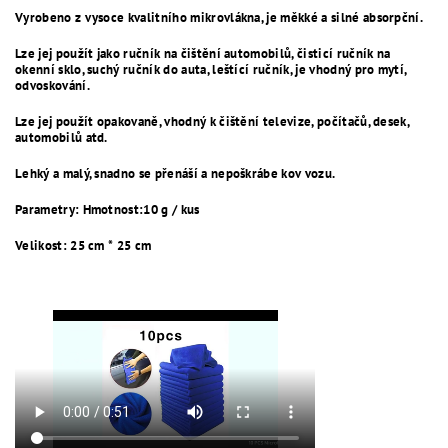
Vyrobeno z vysoce kvalitního mikrovlákna, je měkké a silné absorpční.
Lze jej použít jako ručník na čištění automobilů, čisticí ručník na
okenní sklo, suchý ručník do auta, leštící ručník, je vhodný pro mytí,
odvoskování.
Lze jej použít opakovaně, vhodný k čištění televize, počítačů, desek,
automobilů atd.
Lehký a malý, snadno se přenáší a nepoškrábe kov vozu.
Parametry:
Hmotnost:10 g / kus
Velikost: 25 cm * 25 cm