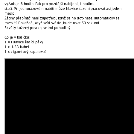
vyžaduje 8 hodin. Pak pro pozdější nabíjení, 1 hodinu
stačí. Při jednorázovém nabití může hlavice řazení pracovat asi jeden
měsíc.
Žádný přepínač není zapotřebí, když se ho dotknete, automaticky se
rozsvítí. Pokaždé, když svítí světlo, bude trvat 30 sekund.
Skvělý kožený povrch, velmi pohodlný.
Co je v balíčku:
1 X Hlavice řadící páky
1 x USB kabel
1 x cigaretový zapalovač