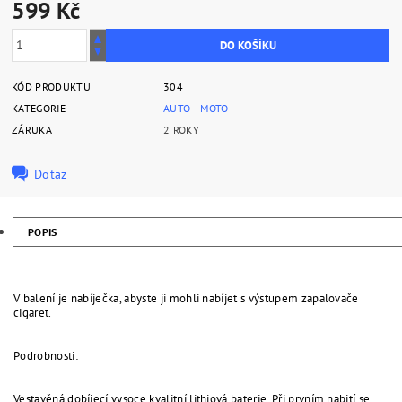
599 Kč
KÓD PRODUKTU
304
KATEGORIE
AUTO - MOTO
ZÁRUKA
2 ROKY
Dotaz
POPIS
V balení je nabíječka, abyste ji mohli nabíjet s výstupem zapalovače
cigaret.
Podrobnosti:
Vestavěná dobíjecí vysoce kvalitní lithiová baterie. Při prvním nabití se