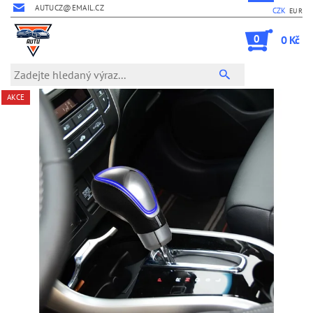
AUTUCZ@EMAIL.CZ
CZK
EUR
0
0 Kč
AKCE