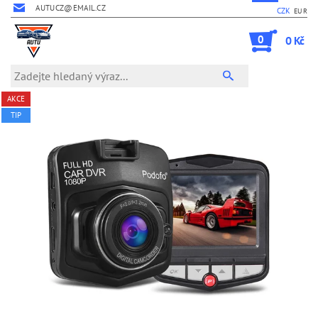
AUTUCZ@EMAIL.CZ
CZK
EUR
0
0 Kč
AKCE
TIP