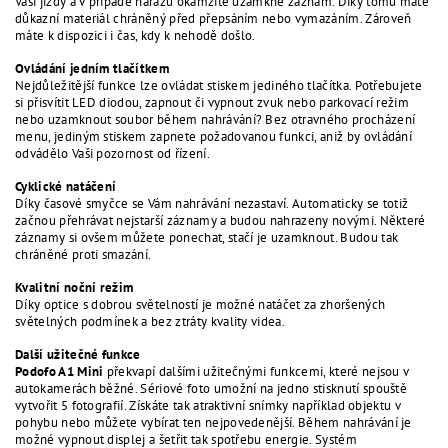
Vaší jízdy a v případě nárazu okamžitě uzamkne záznam. Díky tomu máte
důkazní materiál chráněný před přepsáním nebo vymazáním. Zároveň
máte k dispozici i čas, kdy k nehodě došlo.
Ovládání jedním tlačítkem
Nejdůležitější funkce lze ovládat stiskem jediného tlačítka. Potřebujete
si přisvítit LED diodou, zapnout či vypnout zvuk nebo parkovací režim
nebo uzamknout soubor během nahrávání? Bez otravného procházení
menu, jediným stiskem zapnete požadovanou funkci, aniž by ovládání
odvádělo Vaši pozornost od řízení.
Cyklické natáčení
Díky časové smyčce se Vám nahrávání nezastaví. Automaticky se totiž
začnou přehrávat nejstarší záznamy a budou nahrazeny novými. Některé
záznamy si ovšem můžete ponechat, stačí je uzamknout. Budou tak
chráněné proti smazání.
Kvalitní noční režim
Díky optice s dobrou světelností je možné natáčet za zhoršených
světelných podmínek a bez ztráty kvality videa.
Další užitečné funkce
Podofo A1 Mini
překvapí dalšími užitečnými funkcemi, které nejsou v
autokamerách běžné. Sériové foto umožní na jedno stisknutí spouště
vytvořit 5 fotografií. Získáte tak atraktivní snímky například objektu v
pohybu nebo můžete vybírat ten nejpovedenější. Během nahrávání je
možné vypnout displej a šetřit tak spotřebu energie. Systém