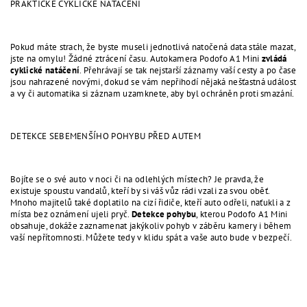
PRAKTICKÉ CYKLICKÉ NATÁČENÍ
Pokud máte strach, že byste museli jednotlivá natočená data stále mazat,
jste na omylu! Žádné ztrácení času. Autokamera Podofo A1 Mini
zvládá
cyklické natáčení
. Přehrávají se tak nejstarší záznamy vaší cesty a po čase
jsou nahrazené novými, dokud se vám nepřihodí nějaká nešťastná událost
a vy či automatika si záznam uzamknete, aby byl ochráněn proti smazání.
DETEKCE SEBEMENŠÍHO POHYBU PŘED AUTEM
Bojíte se o své auto v noci či na odlehlých místech? Je pravda, že
existuje spoustu vandalů, kteří by si váš vůz rádi vzali za svou oběť.
Mnoho majitelů také doplatilo na cizí řidiče, kteří auto odřeli, naťukli a z
místa bez oznámení ujeli pryč.
Detekce pohybu
, kterou Podofo A1 Mini
obsahuje, dokáže zaznamenat jakýkoliv pohyb v záběru kamery i během
vaší nepřítomnosti. Můžete tedy v klidu spát a vaše auto bude v bezpečí.