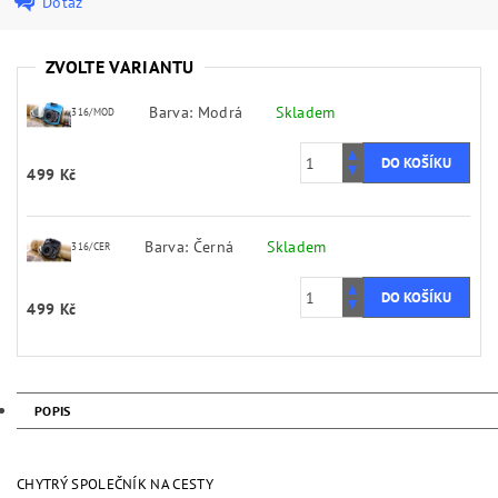
Dotaz
ZVOLTE VARIANTU
Barva: Modrá
Skladem
316/MOD
499 Kč
Barva: Černá
Skladem
316/CER
499 Kč
POPIS
CHYTRÝ SPOLEČNÍK NA CESTY