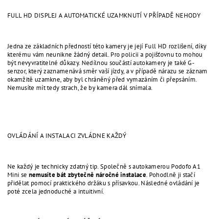
FULL HD DISPLEJ A AUTOMATICKÉ UZAMKNUTÍ V PŘÍPADĚ NEHODY
Jedna ze základních předností této kamery je její Full HD rozlišení, díky
kterému vám neunikne žádný detail. Pro policii a pojišťovnu to mohou
být nevyvratitelné důkazy. Nedílnou součástí autokamery je také G-
senzor, který zaznamenává směr vaší jízdy, a v případě nárazu se záznam
okamžitě uzamkne, aby byl chráněný před vymazáním či přepsáním.
Nemusíte mít tedy strach, že by kamera dál snímala.
OVLÁDÁNÍ A INSTALACI ZVLÁDNE KAŽDÝ
Ne každý je technicky zdatný tip. Společně s autokamerou Podofo A1
Mini se
nemusíte bát zbytečně náročné instalace
. Pohodlně ji stačí
přidělat pomocí praktického držáku s přísavkou. Následné ovládání je
poté zcela jednoduché a intuitivní.