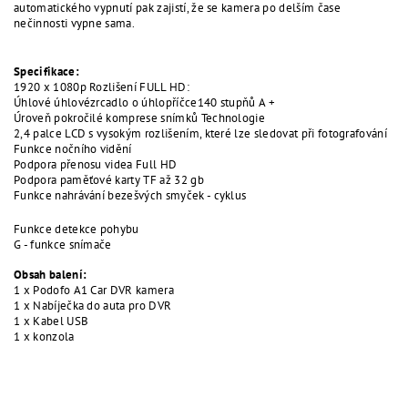
automatického vypnutí pak zajistí, že se kamera po delším čase
nečinnosti vypne sama.
Specifikace:
1920 x 1080p Rozlišení FULL HD:
Úhlové úhlovézrcadlo o úhlopříčce140 stupňů A +
Úroveň pokročilé komprese snímků Technologie
2,4 palce LCD s vysokým rozlišením, které lze sledovat při fotografování
Funkce nočního vidění
Podpora přenosu videa Full HD
Podpora paměťové karty TF až 32 gb
Funkce nahrávání bezešvých smyček - cyklus
Funkce detekce pohybu
G - funkce snímače
Obsah balení:
1 x Podofo A1 Car DVR kamera
1 x Nabíječka do auta pro DVR
1 x Kabel USB
1 x konzola