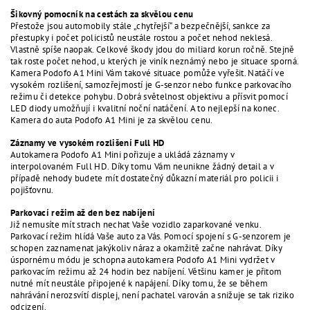
Šikovný pomocník na cestách za skvělou cenu
Přestože jsou automobily stále „chytřejší“ a bezpečnější, sankce za
přestupky i počet policistů neustále rostou a počet nehod neklesá.
Vlastně spíše naopak. Celkové škody jdou do miliard korun ročně. Stejně
tak roste počet nehod, u kterých je viník neznámý nebo je situace sporná.
Kamera Podofo A1 Mini Vám takové situace pomůže vyřešit. Natáčí ve
vysokém rozlišení, samozřejmostí je G-senzor nebo funkce parkovacího
režimu či detekce pohybu. Dobrá světelnost objektivu a přísvit pomocí
LED diody umožňují i kvalitní noční natáčení. A to nejlepší na konec.
Kamera do auta Podofo A1 Mini je za skvělou cenu.
Záznamy ve vysokém rozlišení Full HD
Autokamera Podofo A1 Mini pořizuje a ukládá záznamy v
interpolovaném Full HD. Díky tomu Vám neunikne žádný detail a v
případě nehody budete mít dostatečný důkazní materiál pro policii i
pojišťovnu.
Parkovací režim až den bez nabíjení
Již nemusíte mít strach nechat Vaše vozidlo zaparkované venku.
Parkovací režim hlídá Vaše auto za Vás. Pomocí spojení s G-senzorem je
schopen zaznamenat jakýkoliv náraz a okamžitě začne nahrávat. Díky
úspornému módu je schopna autokamera Podofo A1 Mini vydržet v
parkovacím režimu až 24 hodin bez nabíjení. Většinu kamer je přitom
nutné mít neustále připojené k napájení. Díky tomu, že se během
nahrávání nerozsvítí displej, není pachatel varován a snižuje se tak riziko
odcizení.