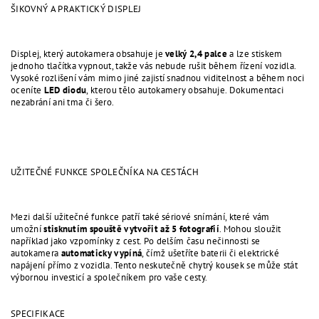
ŠIKOVNÝ A PRAKTICKÝ DISPLEJ
Displej, který autokamera obsahuje je
velký 2,4 palce
a lze stiskem
jednoho tlačítka vypnout, takže vás nebude rušit během řízení vozidla.
Vysoké rozlišení vám mimo jiné zajistí snadnou viditelnost a během noci
oceníte
LED diodu
, kterou tělo autokamery obsahuje. Dokumentaci
nezabrání ani tma či šero.
UŽITEČNÉ FUNKCE SPOLEČNÍKA NA CESTÁCH
Mezi další užitečné funkce patří také sériové snímání, které vám
umožní
stisknutím spouště vytvořit až 5 fotografií
. Mohou sloužit
například jako vzpomínky z cest. Po delším času nečinnosti se
autokamera
automaticky vypíná
, čímž ušetříte baterii či elektrické
napájení přímo z vozidla. Tento neskutečně chytrý kousek se může stát
výbornou investicí a společníkem pro vaše cesty.
SPECIFIKACE