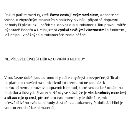
Pokud patříte mezi ty, kteří
často cestují svým vozidlem
, a chcete se
vyhnout zbytečným tahanicím s policisty o viníku případné dopravní
nehody či přestupku, pořiďte si do vozidla autokameru. Tou pravou může
být právě Podofo A1 Mini, která
vyniká skvělými vlastnostmi
a funkcemi,
jež nejsou v běžných autokamerách zcela běžné.
NEJPŘESVĚDČIVĚJŠÍ DŮKAZ O VINÍKU NEHODY
V současné době jsou automobily stále chytřejší a bezpečnější. To ale
neplatí pro chování na silnici, kvůli kterému ročně dochází k
neskutečnému množství dopravních nehod, které vedou ke škodám na
majetku a lidských životech. Někdy se stává, že je
viník nehody neznámý
a situace je sporná
, přesně pro tyto momenty je důležité, mít
přesvědčivého svědka nehody. A záběr z autokamery Podofo A1 Mini je
stoprocentní důkazní materiál.