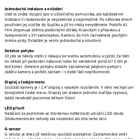
Jednoduchá instalace a ovládání
Jistě to znáte. Koupili jste si užitečného pomocníka, ale každodenní
instalace či nastavování je nepraktické a nepohodlné. Po několika dnech
používání jej uložíte do šuplíku a již ho nikdy nevytáhnete. Podofo A1
Mini disponuje dvěma praktickými držáky. Klasickým s přísavkou a
nalepovacím s 3M samolepkou. Kameru do nich nacvaknete pouhými
dvěma prsty. Ovládání je velmi jednoduché a intuitivní.
Detekce pohybu
Již jste se někdy vrátili z nákupu ke svému automobilu a zjistili, že Vám
ho někdo při parkování naboural nebo ho vandalové poničili? S tím je
teď konec. Detekce pohybu dokáže zaznamenat jakýkoliv pohyb v
záběru kamery a pořídit záznam i v době Vaší nepřítomnosti.
Displej s českým menu
Součástí kamery je i 2,4“ displej s vysokým rozlišením. V něm nechybí ani
kompletně české menu. Displej lze stiskem jednoho tlačítka vypnout,
takže neodvádí pozornost během řízení.
LED přísvit
Natáčení za podmínek se zhoršenou viditelností umožní LED dioda.
Zdokumentování nehody tak nezabrání ani tma nebo šero.
G-senzor
G-senzor je dnes již nedílnou součástí autokamer. Zaznamenává směr